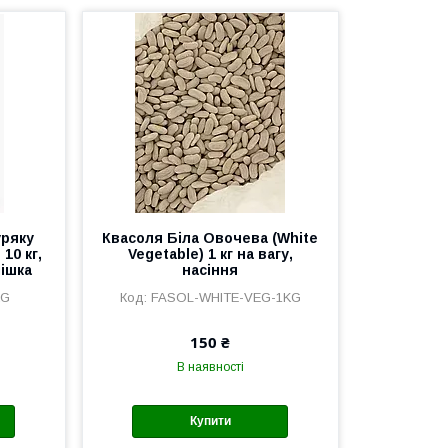
уряку
Квасоля Біла Овочева (White
 10 кг,
Vegetable) 1 кг на вагу,
мішка
насіння
KG
FASOL-WHITE-VEG-1KG
150 ₴
В наявності
Купити