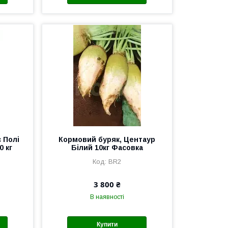
 Полі
Кормовий буряк, Центаур
0 кг
Білий 10кг Фасовка
BR2
3 800 ₴
В наявності
Купити