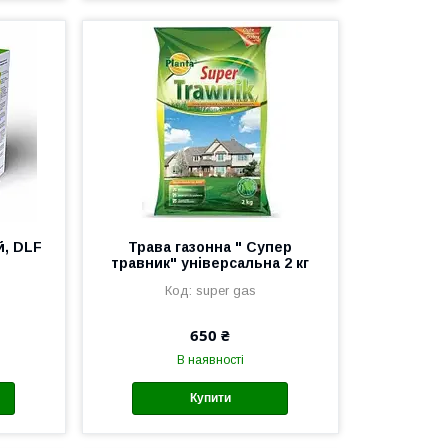
й, DLF
Трава газонна " Супер
травник" універсальна 2 кг
super gas
650 ₴
В наявності
Купити