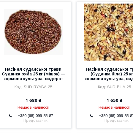
Насіння суданської трави
Насіння суданської 
Суданка ряба 25 кг (мішок) —
(Суданка біла) 25 к
кормова культура, сидерат
кормова культура, си
SUD-RYABA-25
SUD-BILA-25
1 680 ₴
1 650 ₴
Немає в наявності
Немає в наявності
+380 (68) 099-85-87
+380 (68) 099-85-8
Представник
Представник