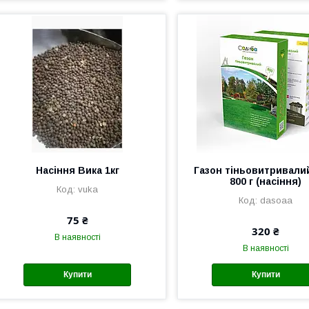
Насіння Вика 1кг
Газон тіньовитривали
800 г (насіння)
vuka
dasoaa
75 ₴
320 ₴
В наявності
В наявності
Купити
Купити