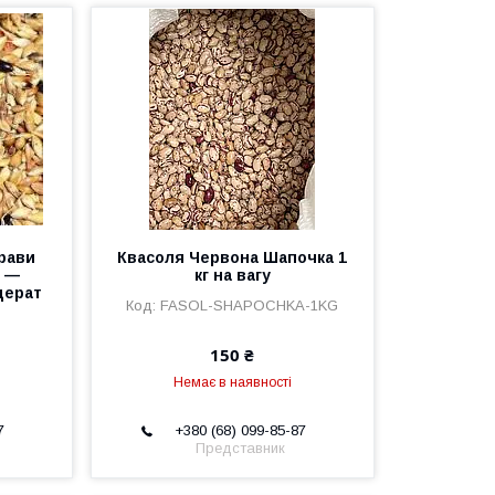
трави
Квасоля Червона Шапочка 1
г —
кг на вагу
дерат
FASOL-SHAPOCHKA-1KG
150 ₴
Немає в наявності
7
+380 (68) 099-85-87
Представник