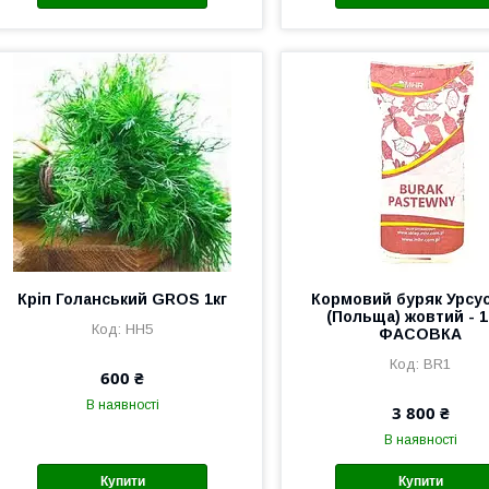
Кріп Голанський GROS 1кг
Кормовий буряк Урсус
(Польща) жовтий - 1
HH5
ФАСОВКА
BR1
600 ₴
В наявності
3 800 ₴
В наявності
Купити
Купити