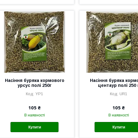
Насіння буряка кормового
Насіння буряка корм
урсус полі 250г
центаур полі 250 
YP1
UR1
105 ₴
105 ₴
В наявності
В наявності
Купити
Купити