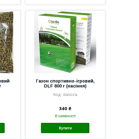
овий
Газон спортивно-ігровий,
г
DLF 800 г (насіння)
dasoza
340 ₴
В наявності
Купити