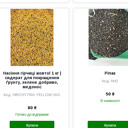
Насіння гірчиці жовтої 1 кг |
Ріпак
сидерат для покращення
HH2
ґрунту, зелене добриво,
медонос
50 ₴
HIRCHYTSIA-YELLOW-1KG
В наявності
80 ₴
Готово до відправки
Купити
Купити