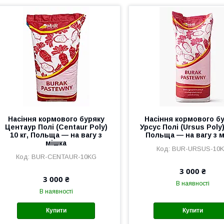
Насіння кормового буряку
Насіння кормового б
Центаур Полі (Centaur Poly)
Урсус Полі (Ursus Poly)
10 кг, Польща — на вагу з
Польща — на вагу з 
мішка
BUR-URSUS-10
BUR-CENTAUR-10KG
3 000 ₴
3 000 ₴
В наявності
В наявності
Купити
Купити