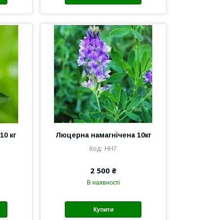
10 кг
Люцерна намагнічена 10кг
HH7
2 500 ₴
В наявності
Купити